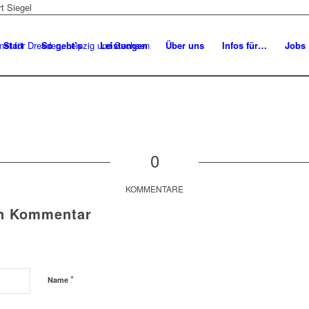
Start
So geht’s
Leistungen
Über uns
Infos für…
Jobs
0
KOMMENTARE
en Kommentar
*
Name