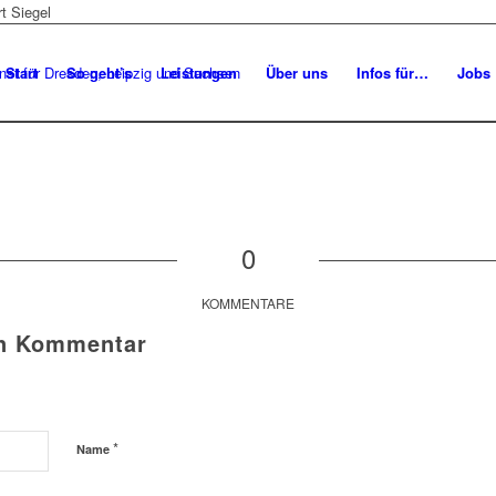
Start
So geht’s
Leistungen
Über uns
Infos für…
Jobs
0
KOMMENTARE
en Kommentar
*
Name