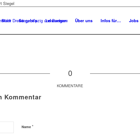
Start
So geht’s
Leistungen
Über uns
Infos für…
Jobs
0
KOMMENTARE
en Kommentar
*
Name