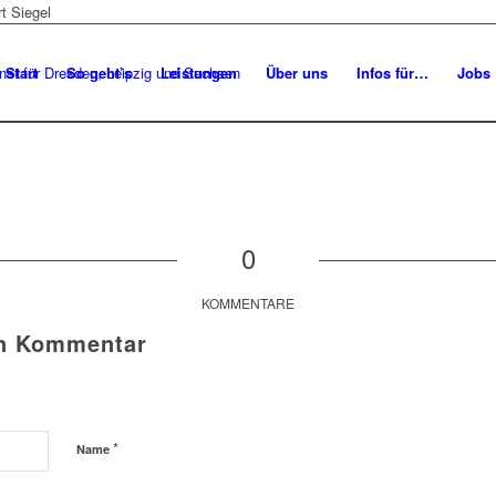
Start
So geht’s
Leistungen
Über uns
Infos für…
Jobs
0
KOMMENTARE
en Kommentar
*
Name